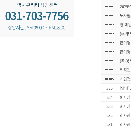
2025
노사협
병,의
(주)영
급여명
급여명
(주)영
퇴직연
개인정
235
[안내]
234
회사양
233
회사양
232
회사양
231
회사양