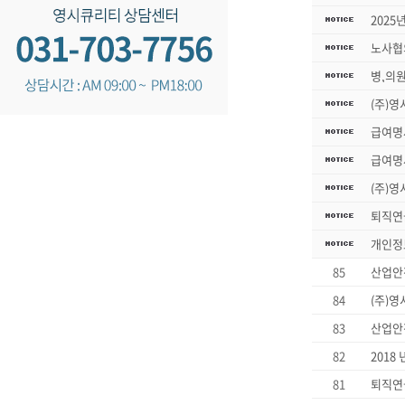
2025
노사협
병,의
(주)영
급여명
급여명
(주)영
퇴직연
개인정
85
산업안
84
(주)
83
산업안
82
2018
81
퇴직연