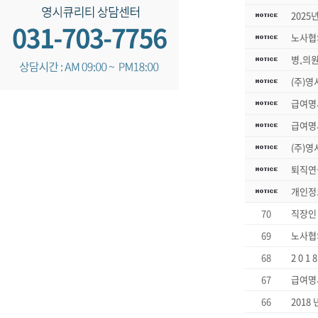
2025
노사협
병,의
(주)영
급여명
급여명
(주)영
퇴직연
개인정
70
직장인
69
노사협
68
2 0 
67
급여명
66
2018