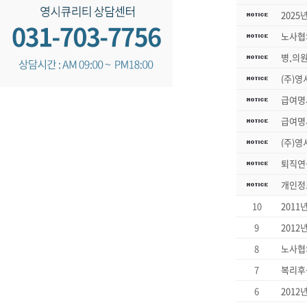
2025
노사협
병,의
(주)영
급여명
급여명
(주)영
퇴직연
개인정
10
2011
9
2012
8
노사협
7
6
2012