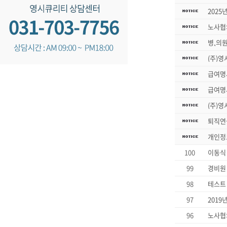
2025
노사협
병,의
(주)영
급여명
급여명
(주)영
퇴직연
개인정
100
이동식
99
경비원
98
테스트
97
2019
96
노사협