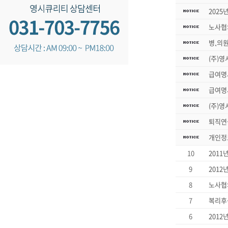
2025
노사협
병,의
(주)영
급여명
급여명
(주)영
퇴직연
개인정
10
2011
9
2012
8
노사협
7
6
2012