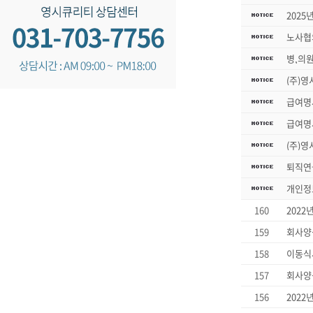
2025
노사협
병,의
(주)영
급여명
급여명
(주)영
퇴직연
개인정
160
2022
159
회사양식
158
이동식
157
회사양식
156
2022