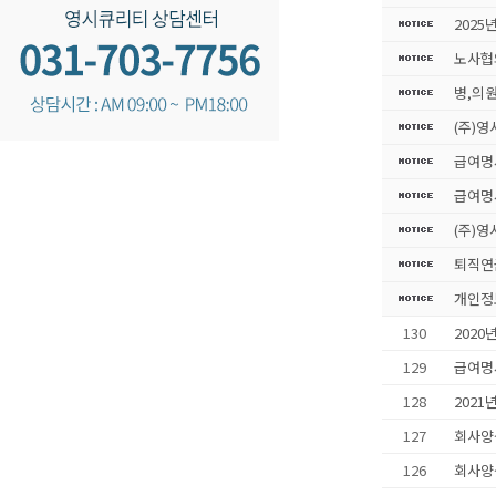
2025
노사협
병,의
(주)영
급여명
급여명
(주)영
퇴직연
개인정
130
2020
129
급여명
128
2021
127
회사양식
126
회사양