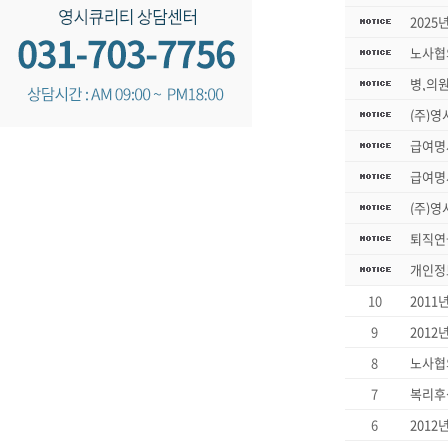
2025
노사협
병,의
(주)영
급여명
급여명
(주)영
퇴직연
개인정
10
2011
9
2012
8
노사협
7
6
2012