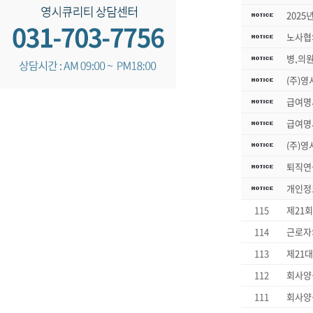
2025
노사협
병,의
(주)영
급여명
급여명
(주)영
퇴직연
개인정
115
제21
114
근로자
113
제21대
112
회사양
111
회사양