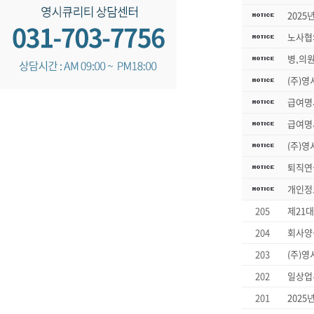
2025
노사협
병,의
(주)영
급여명
급여명
(주)영
퇴직연
개인정
205
제21
204
회사양식
203
(주)
202
일상업
201
2025