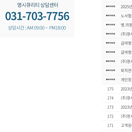
2025
노사협
병,의
(주)영
급여명
급여명
(주)영
퇴직연
개인정
175
2023
174
(주)영
173
2023
172
(주)영
171
고객응