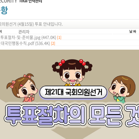
회의원선거 (4월15일) 투표 안내입니다.
관리자
-투표절차-및-준비물.jpg (447.0K)
[1]
 대국민행동수칙.pdf (536.4K)
[2]