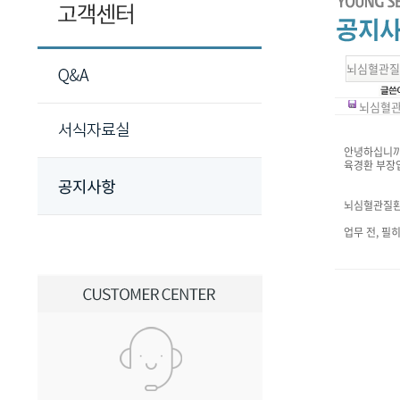
뇌심혈관질
뇌심혈관질
안녕하십니까
육경환 부장
뇌심혈관질환
업무 전, 필