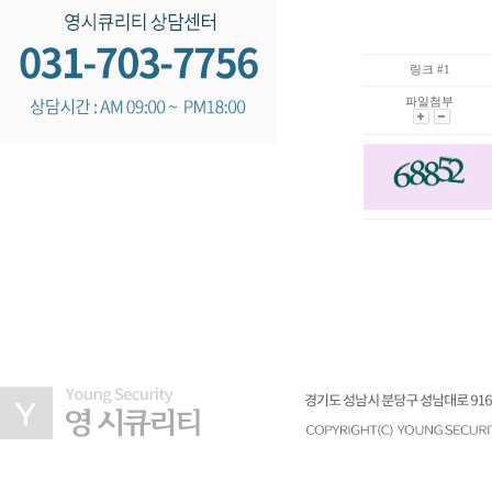
링크 #1
파일첨부